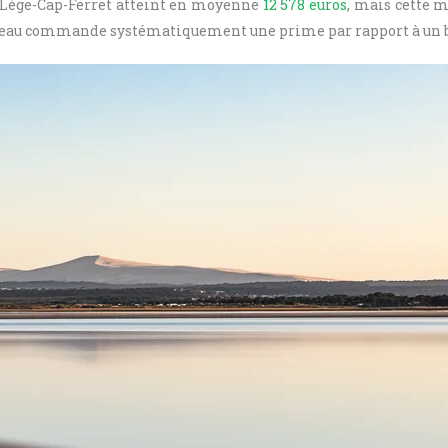
Lège-Cap-Ferret atteint en moyenne
12 578 euros
, mais cette 
r l’eau commande systématiquement une prime par rapport à un 